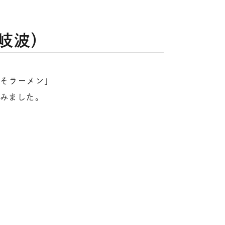
岐波）
みそラーメン」
てみました。