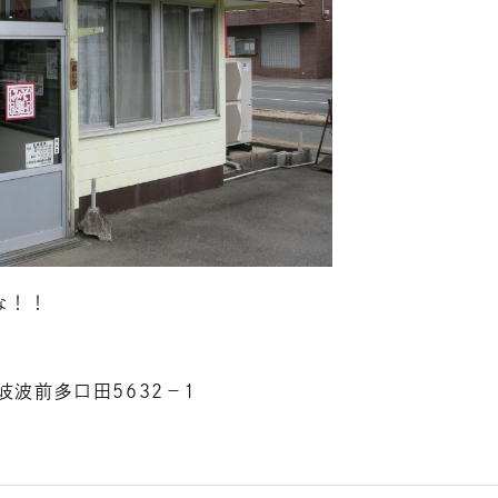
な！！
東岐波前多口田5632−1