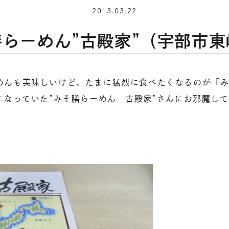
2013.03.22
膳らーめん”古殿家”（宇部市東
めんも美味しいけど、たまに猛烈に食べたくなるのが「
になっていた”みそ膳らーめん 古殿家”さんにお邪魔し