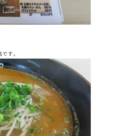
。
高です。