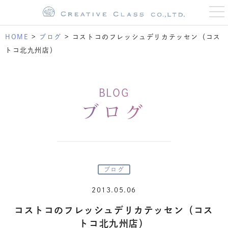
t
o
g
g
HOME
>
ブログ
>
コストコのフレッシュデリカテッセン（コス
l
e
トコ北九州店）
n
a
v
i
g
BLOG
a
t
ブログ
i
o
n
ブログ
2013.05.06
コストコのフレッシュデリカテッセン（コス
トコ北九州店）