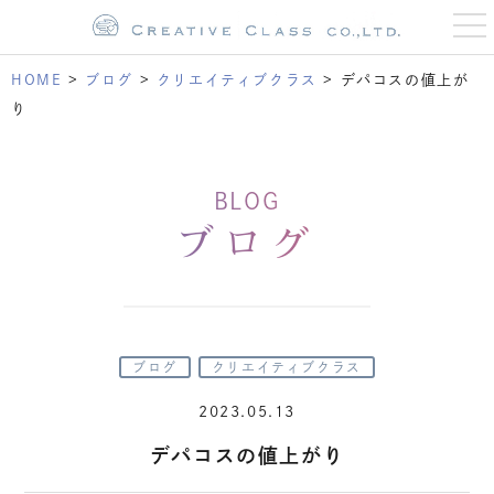
t
o
g
g
HOME
>
ブログ
>
クリエイティブクラス
>
デパコスの値上が
l
e
り
n
a
v
i
g
BLOG
a
t
ブログ
i
o
n
ブログ
クリエイティブクラス
2023.05.13
デパコスの値上がり