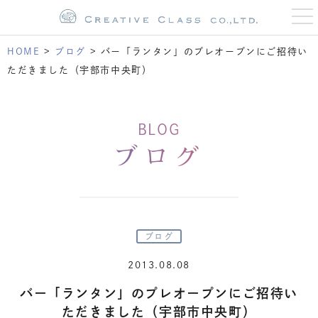
t
o
g
g
HOME
>
ブログ
>
バー「ランタン」のプレオープンにご招待い
l
e
ただきました（宇部市中央町）
n
a
v
i
g
BLOG
a
t
ブログ
i
o
n
ブログ
2013.08.08
バー「ランタン」のプレオープンにご招待い
ただきました（宇部市中央町）