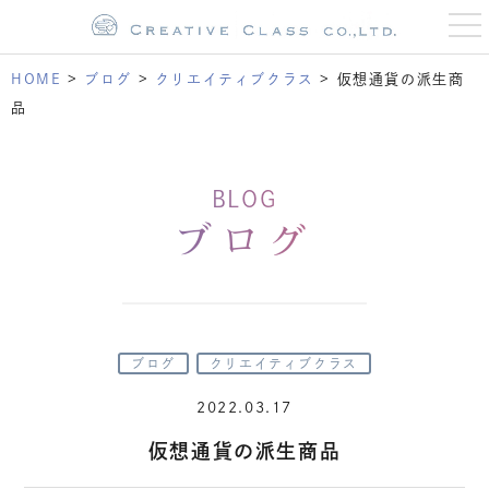
t
o
g
g
HOME
>
ブログ
>
クリエイティブクラス
>
仮想通貨の派生商
l
e
品
n
a
v
i
g
BLOG
a
t
ブログ
i
o
n
ブログ
クリエイティブクラス
2022.03.17
仮想通貨の派生商品