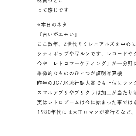
株買っとこ
って感じです
⭐️本日のネタ
『古いがエモい』
ここ数年、Z世代やミレニアルズを中心
シティポップや写ルンです、レコードや
今や「レトロマーケティング」が一分野
象徴的なもののひとつが証明写真機
昨年のJC/JK流行語大賞でも上位にラ
スマホアプリやプリクラは加工が当たり
実はレトロブームは今に始まった事では
1980年代には大正ロマンが流行るなど