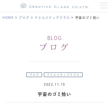
t
o
g
g
HOME
>
ブログ
>
クリエイティブクラス
>
宇宙のゴミ拾い
l
e
n
a
v
BLOG
i
g
ブログ
a
t
i
o
n
ブログ
クリエイティブクラス
2022.11.15
宇宙のゴミ拾い