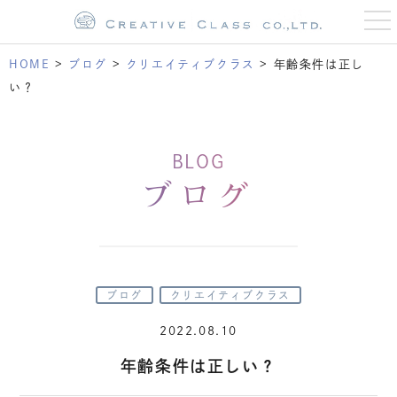
t
o
g
g
HOME
>
ブログ
>
クリエイティブクラス
>
年齢条件は正し
l
e
い？
n
a
v
i
g
BLOG
a
t
ブログ
i
o
n
ブログ
クリエイティブクラス
2022.08.10
年齢条件は正しい？