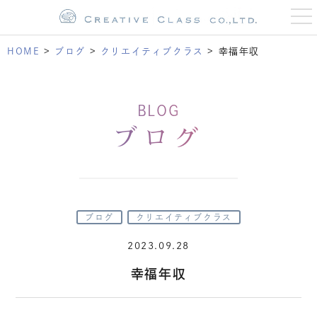
t
o
g
g
HOME
>
ブログ
>
クリエイティブクラス
>
幸福年収
l
e
n
a
v
BLOG
i
g
ブログ
a
t
i
o
n
ブログ
クリエイティブクラス
2023.09.28
幸福年収