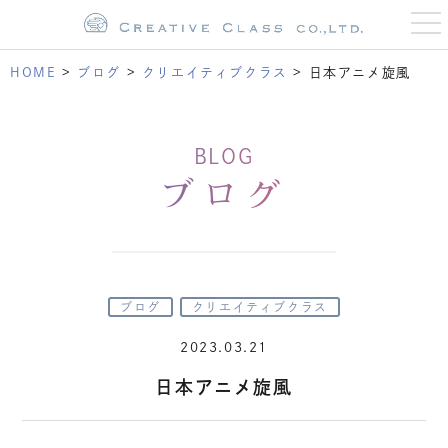
t
o
g
g
HOME
>
ブログ
>
クリエイティブクラス
>
日本アニメ旋風
l
e
n
a
v
BLOG
i
g
ブログ
a
t
i
o
n
ブログ
クリエイティブクラス
2023.03.21
日本アニメ旋風