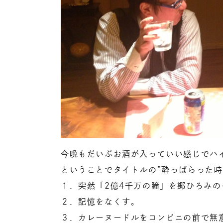
今晩もだいぶお酒が入っていい感じでハ
ということでタイトルの”酔っぱらった時
１．突然「2億4千万の瞳」を郷ひろみ
２．記憶をなくす。
３．カレーヌードルをコンビニの前で無