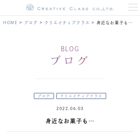
t
o
g
g
HOME
>
ブログ
>
クリエイティブクラス
>
身近なお菓子も…
l
e
n
a
v
BLOG
i
g
ブログ
a
t
i
o
n
ブログ
クリエイティブクラス
2022.06.03
身近なお菓子も…