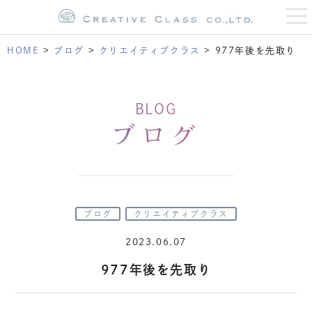
t
o
g
g
HOME
>
ブログ
>
クリエイティブクラス
>
977年後を先取り
l
e
n
a
v
BLOG
i
g
ブログ
a
t
i
o
n
ブログ
クリエイティブクラス
2023.06.07
977年後を先取り