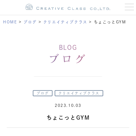
t
o
g
g
HOME
>
ブログ
>
クリエイティブクラス
>
ちょこっとGYM
l
e
n
a
v
BLOG
i
g
ブログ
a
t
i
o
n
ブログ
クリエイティブクラス
2023.10.03
ちょこっとGYM