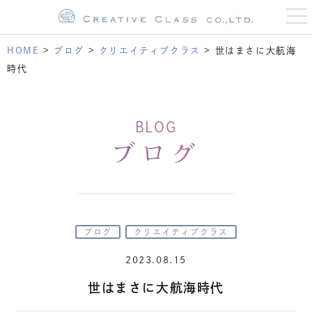
t
o
g
g
HOME
>
ブログ
>
クリエイティブクラス
>
世はまさに大航海
l
e
時代
n
a
v
i
g
BLOG
a
t
ブログ
i
o
n
ブログ
クリエイティブクラス
2023.08.15
世はまさに大航海時代