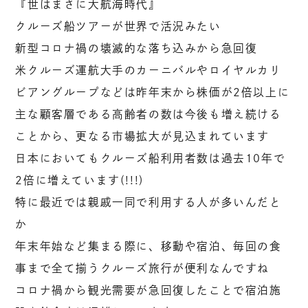
『世はまさに大航海時代』
クルーズ船ツアーが世界で活況みたい
新型コロナ禍の壊滅的な落ち込みから急回復
米クルーズ運航大手のカーニバルやロイヤルカリ
ビアングループなどは昨年末から株価が2倍以上に
主な顧客層である高齢者の数は今後も増え続ける
ことから、更なる市場拡大が見込まれています
日本においてもクルーズ船利用者数は過去10年で
2倍に増えています(!!!)
特に最近では親戚一同で利用する人が多いんだと
か
年末年始など集まる際に、移動や宿泊、毎回の食
事まで全て揃うクルーズ旅行が便利なんですね
コロナ禍から観光需要が急回復したことで宿泊施